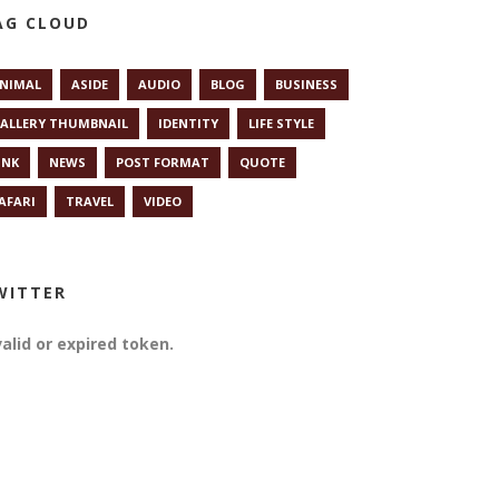
AG CLOUD
NIMAL
ASIDE
AUDIO
BLOG
BUSINESS
ALLERY THUMBNAIL
IDENTITY
LIFE STYLE
INK
NEWS
POST FORMAT
QUOTE
AFARI
TRAVEL
VIDEO
WITTER
valid or expired token.