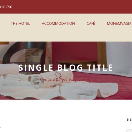
0-61790
THE HOTEL
ACCOMMODATION
CAFÉ
MONEMVASIA
SINGLE BLOG TITLE
This is a single blog caption
S
e