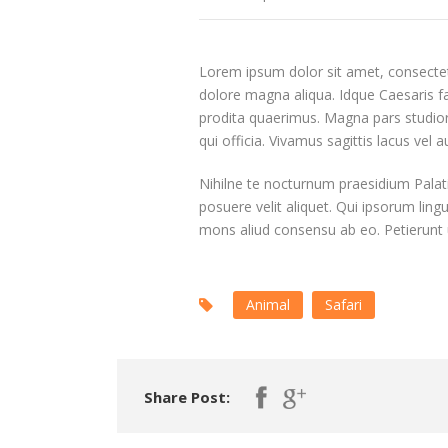
Lorem ipsum dolor sit amet, consectetu
dolore magna aliqua. Idque Caesaris f
prodita quaerimus. Magna pars studior
qui officia. Vivamus sagittis lacus vel
Nihilne te nocturnum praesidium Palati,
posuere velit aliquet. Qui ipsorum ling
mons aliud consensu ab eo. Petierunt ut
Animal
Safari
Share Post: