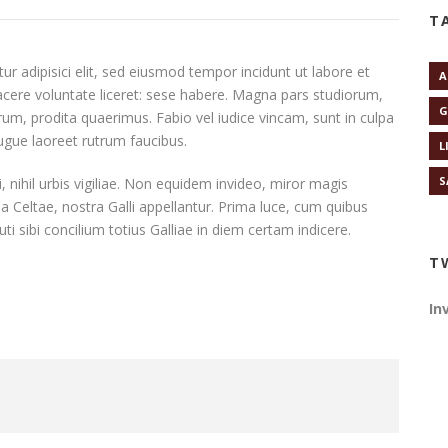
T
r adipisici elit, sed eiusmod tempor incidunt ut labore et
A
acere voluntate liceret: sese habere. Magna pars studiorum,
G
um, prodita quaerimus. Fabio vel iudice vincam, sunt in culpa
 augue laoreet rutrum faucibus.
L
S
 nihil urbis vigiliae. Non equidem invideo, miror magis
ua Celtae, nostra Galli appellantur. Prima luce, cum quibus
i sibi concilium totius Galliae in diem certam indicere.
T
In