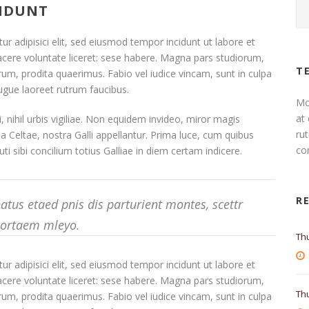
CIDUNT
r adipisici elit, sed eiusmod tempor incidunt ut labore et
acere voluntate liceret: sese habere. Magna pars studiorum,
T
um, prodita quaerimus. Fabio vel iudice vincam, sunt in culpa
 augue laoreet rutrum faucibus.
Mo
at 
 nihil urbis vigiliae. Non equidem invideo, miror magis
ru
ua Celtae, nostra Galli appellantur. Prima luce, cum quibus
con
i sibi concilium totius Galliae in diem certam indicere.
R
tus etaed pnis dis parturient montes, scettr
portaem mleyo.
Th
r adipisici elit, sed eiusmod tempor incidunt ut labore et
acere voluntate liceret: sese habere. Magna pars studiorum,
Thu
um, prodita quaerimus. Fabio vel iudice vincam, sunt in culpa