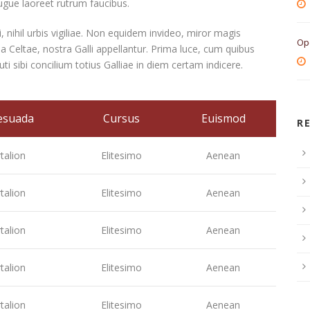
 augue laoreet rutrum faucibus.
 nihil urbis vigiliae. Non equidem invideo, miror magis
Op
ua Celtae, nostra Galli appellantur. Prima luce, cum quibus
i sibi concilium totius Galliae in diem certam indicere.
esuada
Cursus
Euismod
R
talion
Elitesimo
Aenean
talion
Elitesimo
Aenean
talion
Elitesimo
Aenean
talion
Elitesimo
Aenean
talion
Elitesimo
Aenean