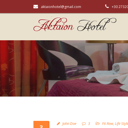
aktaionhotel@gmail.com
+30 2732
John Doe
3
Fit Row
,
Life Styl
3