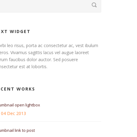
EXT WIDGET
rbi leo risus, porta ac consectetur ac, vest ibulum
eros. Vivamus sagittis lacus vel augue laoreet
trum faucibus dolor auctor. Sed posuere
sectetur est at lobortis.
ECENT WORKS
umbnail open lightbox
04 Dec 2013
mbnail link to post