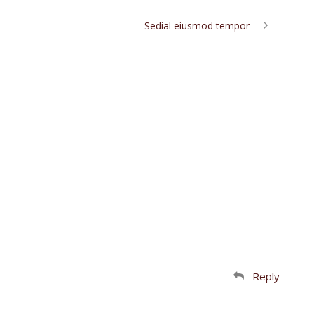
Sedial eiusmod tempor
Reply