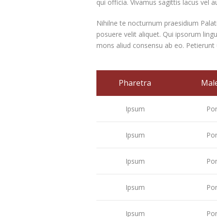
qui officia. Vivamus sagittis lacus vel
Nihilne te nocturnum praesidium Palati,
posuere velit aliquet. Qui ipsorum ling
mons aliud consensu ab eo. Petierunt ut
Pharetra
Mal
Ipsum
Por
Ipsum
Por
Ipsum
Por
Ipsum
Por
Ipsum
Por