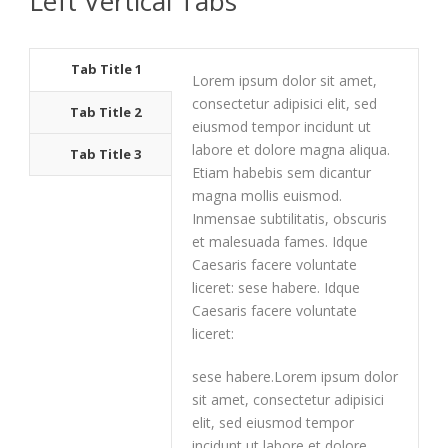
Left Vertical Tabs
Tab Title 1
Lorem ipsum dolor sit amet,
consectetur adipisici elit, sed
Tab Title 2
eiusmod tempor incidunt ut
labore et dolore magna aliqua.
Tab Title 3
Etiam habebis sem dicantur
magna mollis euismod.
Inmensae subtilitatis, obscuris
et malesuada fames. Idque
Caesaris facere voluntate
liceret: sese habere. Idque
Caesaris facere voluntate
liceret:
sese habere.Lorem ipsum dolor
sit amet, consectetur adipisici
elit, sed eiusmod tempor
incidunt ut labore et dolore