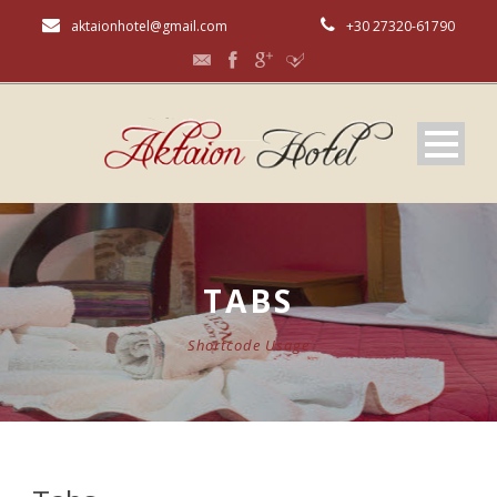
aktaionhotel@gmail.com
+30 27320-61790
TABS
Shortcode Usage