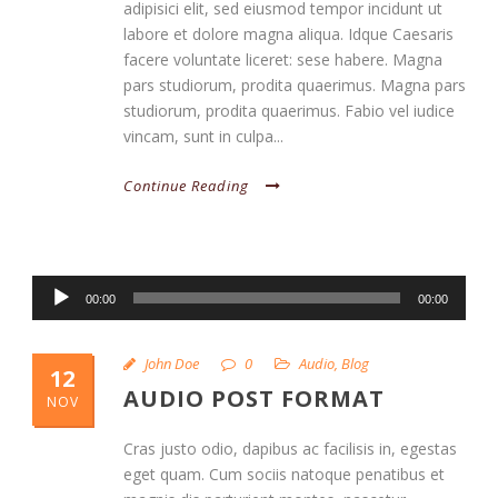
adipisici elit, sed eiusmod tempor incidunt ut
labore et dolore magna aliqua. Idque Caesaris
facere voluntate liceret: sese habere. Magna
pars studiorum, prodita quaerimus. Magna pars
studiorum, prodita quaerimus. Fabio vel iudice
vincam, sunt in culpa...
Continue Reading
Audio
00:00
00:00
Player
John Doe
0
Audio
,
Blog
12
AUDIO POST FORMAT
NOV
Cras justo odio, dapibus ac facilisis in, egestas
eget quam. Cum sociis natoque penatibus et