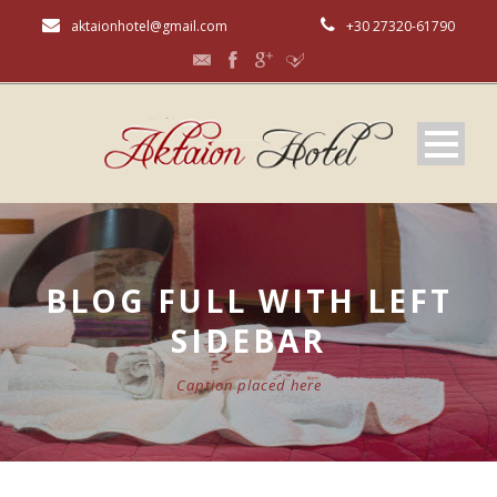
aktaionhotel@gmail.com
+30 27320-61790
BLOG FULL WITH LEFT
SIDEBAR
Caption placed here