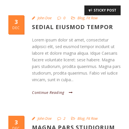
STICKY POST
John Doe
0
Blog
,
Fit Row
3
SEDIAL EIUSMOD TEMPOR
DEC
Lorem ipsum dolor sit amet, consectetur
adipisici elit, sed eiusmod tempor incidunt ut
labore et dolore magna aliqua. Idque Caesaris
facere voluntate liceret: sese habere. Magna
pars studiorum, prodita quaerimus. Magna pars
studiorum, prodita quaerimus. Fabio vel iudice
vincam, sunt in culpa...
Continue Reading
John Doe
2
Blog
,
Fit Row
3
MAGNA PARS STUDIORUM
DEC