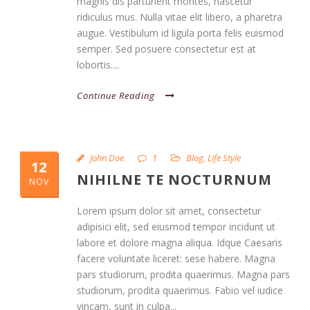
magnis dis parturient montes, nascetur
ridiculus mus. Nulla vitae elit libero, a pharetra
augue. Vestibulum id ligula porta felis euismod
semper. Sed posuere consectetur est at
lobortis....
Continue Reading
John Doe
1
Blog
,
Life Style
12
NIHILNE TE NOCTURNUM
NOV
Lorem ipsum dolor sit amet, consectetur
adipisici elit, sed eiusmod tempor incidunt ut
labore et dolore magna aliqua. Idque Caesaris
facere voluntate liceret: sese habere. Magna
pars studiorum, prodita quaerimus. Magna pars
studiorum, prodita quaerimus. Fabio vel iudice
vincam, sunt in culpa...