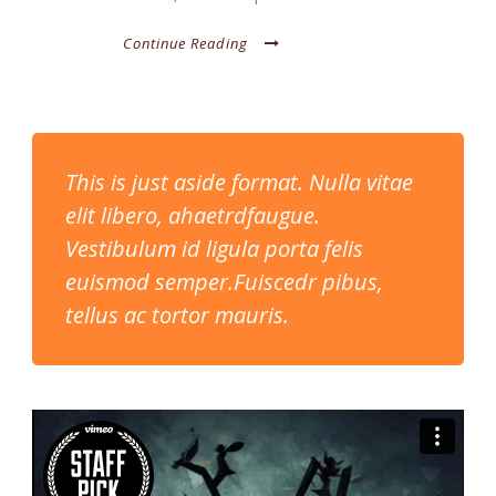
Continue Reading
This is just aside format. Nulla vitae
elit libero, ahaetrdfaugue.
Vestibulum id ligula porta felis
euismod semper.Fuiscedr pibus,
tellus ac tortor mauris.