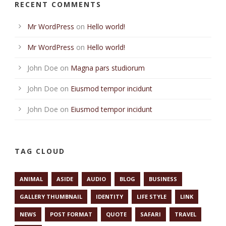
RECENT COMMENTS
Mr WordPress
on
Hello world!
Mr WordPress
on
Hello world!
John Doe
on
Magna pars studiorum
John Doe
on
Eiusmod tempor incidunt
John Doe
on
Eiusmod tempor incidunt
TAG CLOUD
ANIMAL
ASIDE
AUDIO
BLOG
BUSINESS
GALLERY THUMBNAIL
IDENTITY
LIFE STYLE
LINK
NEWS
POST FORMAT
QUOTE
SAFARI
TRAVEL