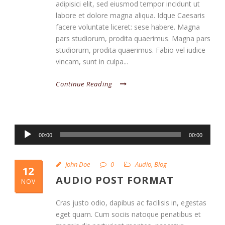
adipisici elit, sed eiusmod tempor incidunt ut
labore et dolore magna aliqua. Idque Caesaris
facere voluntate liceret: sese habere. Magna
pars studiorum, prodita quaerimus. Magna pars
studiorum, prodita quaerimus. Fabio vel iudice
vincam, sunt in culpa...
Continue Reading
Audio
00:00
00:00
Player
John Doe
0
Audio
,
Blog
12
AUDIO POST FORMAT
NOV
Cras justo odio, dapibus ac facilisis in, egestas
eget quam. Cum sociis natoque penatibus et