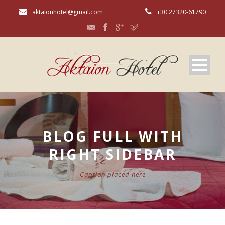
aktaionhotel@gmail.com
+30 27320-61790
BLOG FULL WITH
RIGHT SIDEBAR
Caption placed here