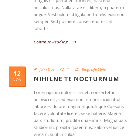
magnis dis parturient montes, nascetur
ridiculus mus. Nulla vitae elit libero, a pharetra
augue. Vestibulum id ligula porta felis euismod
semper. Sed posuere consectetur est at
lobortis....
Continue Reading
John Doe
1
Blog
,
Life Style
12
NIHILNE TE NOCTURNUM
NOV
Lorem ipsum dolor sit amet, consectetur
adipisici elit, sed eiusmod tempor incidunt ut
labore et dolore magna aliqua. Idque Caesaris
facere voluntate liceret: sese habere. Magna
pars studiorum, prodita quaerimus. Magna pars
studiorum, prodita quaerimus. Fabio vel iudice
vincam, sunt in culpa...