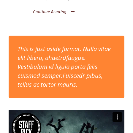
Continue Reading
This is just aside format. Nulla vitae
elit libero, ahaetrdfaugue.
Vestibulum id ligula porta felis
euismod semper.Fuiscedr pibus,
tellus ac tortor mauris.