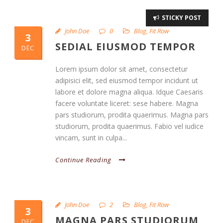
STICKY POST
John Doe
0
Blog
,
Fit Row
3
SEDIAL EIUSMOD TEMPOR
DEC
Lorem ipsum dolor sit amet, consectetur
adipisici elit, sed eiusmod tempor incidunt ut
labore et dolore magna aliqua. Idque Caesaris
facere voluntate liceret: sese habere. Magna
pars studiorum, prodita quaerimus. Magna pars
studiorum, prodita quaerimus. Fabio vel iudice
vincam, sunt in culpa...
Continue Reading
John Doe
2
Blog
,
Fit Row
3
MAGNA PARS STUDIORUM
DEC