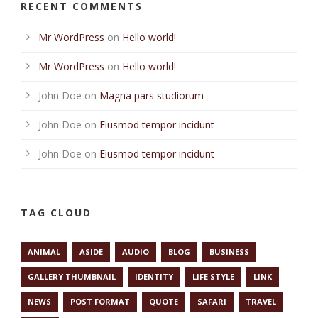
RECENT COMMENTS
Mr WordPress
on
Hello world!
Mr WordPress
on
Hello world!
John Doe
on
Magna pars studiorum
John Doe
on
Eiusmod tempor incidunt
John Doe
on
Eiusmod tempor incidunt
TAG CLOUD
ANIMAL
ASIDE
AUDIO
BLOG
BUSINESS
GALLERY THUMBNAIL
IDENTITY
LIFE STYLE
LINK
NEWS
POST FORMAT
QUOTE
SAFARI
TRAVEL