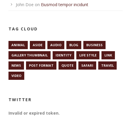
John Doe
on
Eiusmod tempor incidunt
TAG CLOUD
ANIMAL
ASIDE
AUDIO
BLOG
BUSINESS
GALLERY THUMBNAIL
IDENTITY
LIFE STYLE
LINK
NEWS
POST FORMAT
QUOTE
SAFARI
TRAVEL
VIDEO
TWITTER
Invalid or expired token.