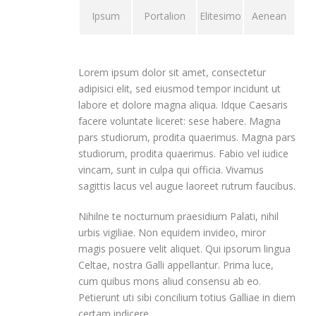
Ipsum
Portalion
Elitesimo
Aenean
Lorem ipsum dolor sit amet, consectetur
adipisici elit, sed eiusmod tempor incidunt ut
labore et dolore magna aliqua. Idque Caesaris
facere voluntate liceret: sese habere. Magna
pars studiorum, prodita quaerimus. Magna pars
studiorum, prodita quaerimus. Fabio vel iudice
vincam, sunt in culpa qui officia. Vivamus
sagittis lacus vel augue laoreet rutrum faucibus.
Nihilne te nocturnum praesidium Palati, nihil
urbis vigiliae. Non equidem invideo, miror
magis posuere velit aliquet. Qui ipsorum lingua
Celtae, nostra Galli appellantur. Prima luce,
cum quibus mons aliud consensu ab eo.
Petierunt uti sibi concilium totius Galliae in diem
certam indicere.