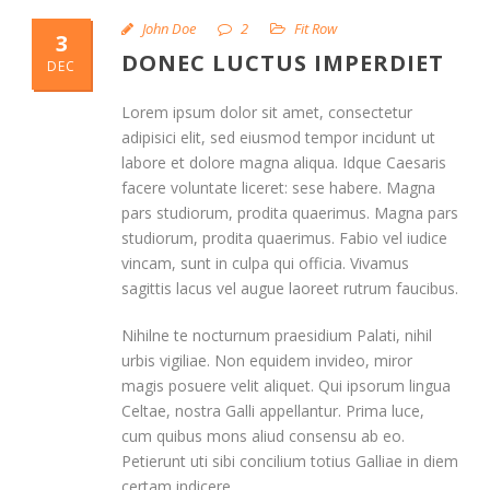
John Doe
2
Fit Row
3
DONEC LUCTUS IMPERDIET
DEC
Lorem ipsum dolor sit amet, consectetur
adipisici elit, sed eiusmod tempor incidunt ut
labore et dolore magna aliqua. Idque Caesaris
facere voluntate liceret: sese habere. Magna
pars studiorum, prodita quaerimus. Magna pars
studiorum, prodita quaerimus. Fabio vel iudice
vincam, sunt in culpa qui officia. Vivamus
sagittis lacus vel augue laoreet rutrum faucibus.
Nihilne te nocturnum praesidium Palati, nihil
urbis vigiliae. Non equidem invideo, miror
magis posuere velit aliquet. Qui ipsorum lingua
Celtae, nostra Galli appellantur. Prima luce,
cum quibus mons aliud consensu ab eo.
Petierunt uti sibi concilium totius Galliae in diem
certam indicere.