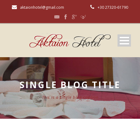
aktaionhotel@gmail.com
+30 27320-61790
SINGLE BLOG TITLE
This is a single blog caption