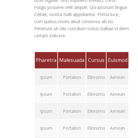
urbis vigiliae. Non equidem invideo, miror
magis posuere velit aliquet. Qui ipsorum lingua
Celtae, nostra Galli appellantur. Prima luce,
cum quibus mons aliud consensu ab eo.
Petierunt uti sibi concilium totius Galliae in diem
certam indicere.
Pharetra
Malesuada
Cursus
Euismod
Ipsum
Portalion
Elitesimo
Aenean
Ipsum
Portalion
Elitesimo
Aenean
Ipsum
Portalion
Elitesimo
Aenean
Ipsum
Portalion
Elitesimo
Aenean